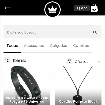
R$ 0,00
Todas
Acessórios
Calçados
Camisas
Itens:
12
Pulseira de Couro Foco,
Força e Fé Universo
Cordão Palheta Black