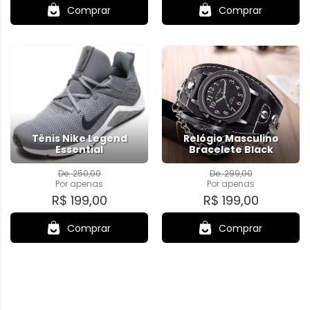
Comprar
Comprar
Tênis Nike Legend
Relógio Masculino
Essential
Bracelete Black
De: 250,00
De: 299,00
Por
apenas
Por
apenas
R$ 199,00
R$ 199,00
Comprar
Comprar