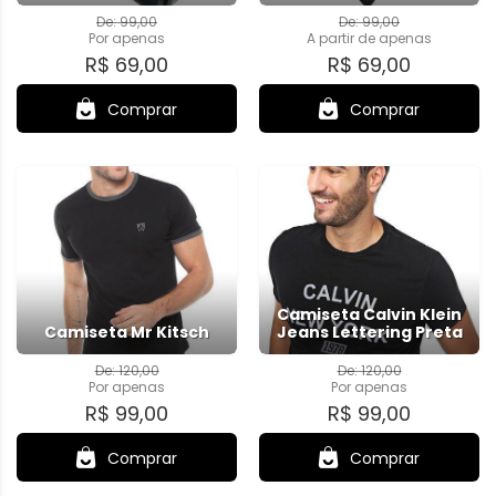
De: 99,00
De: 99,00
Por
apenas
A partir de apenas
R$ 69,00
R$ 69,00
Comprar
Comprar
Camiseta Calvin Klein
Camiseta Mr Kitsch
Jeans Lettering Preta
De: 120,00
De: 120,00
Por
apenas
Por
apenas
R$ 99,00
R$ 99,00
Comprar
Comprar