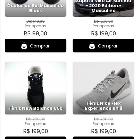
Sapato Nike Air Max 510
Óculos de Sol Masculino
- 2020 Edition -
Black
Masculino
De: 149,99
De: 250,00
Por
apenas
Por
apenas
R$ 99,00
R$ 199,00
Comprar
Comprar
Tênis Nike Flex
Tênis New Balance 050
Experience Rn 9
De: 250,00
De: 250,00
Por
apenas
Por
apenas
R$ 199,00
R$ 199,00