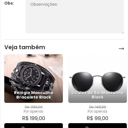
Obs:
Veja também
Relógio Masculino
Óculos de Sol Masculino
Bracelete Black
Black
De: 299,00
De: 149,99
Por
apenas
Por
apenas
R$ 199,00
R$ 99,00